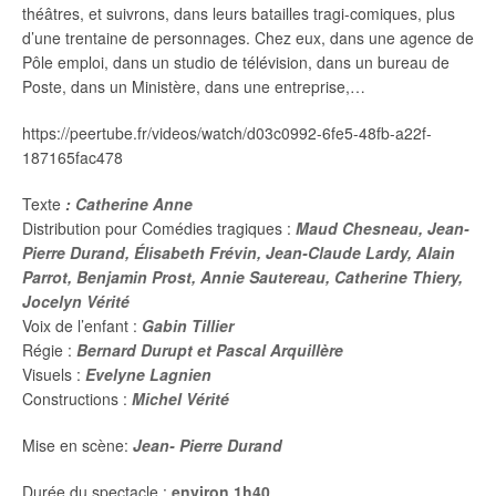
théâtres, et suivrons, dans leurs batailles tragi-comiques, plus
d’une trentaine de personnages. Chez eux, dans une agence de
Pôle emploi, dans un studio de télévision, dans un bureau de
Poste, dans un Ministère, dans une entreprise,…
https://peertube.fr/videos/watch/d03c0992-6fe5-48fb-a22f-
187165fac478
Texte
: Catherine Anne
Distribution pour Comédies tragiques :
Maud Chesneau,
Jean-
Pierre Durand,
Élisabeth Frévin, Jean-Claude Lardy,
Alain
Parrot,
Benjamin Prost, Annie Sautereau, Catherine Thiery,
Jocelyn Vérité
Voix de l’enfant :
Gabin Tillier
Régie :
Bernard Durupt et Pascal Arquillère
Visuels :
Evelyne Lagnien
Constructions :
Michel Vérité
Mise en scène:
Jean- Pierre Durand
Durée du spectacle :
environ 1h40