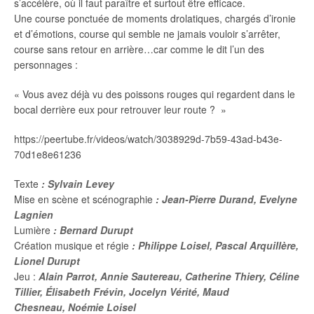
s’accélère, où il faut paraître et surtout être efficace.
Une course ponctuée de moments drolatiques, chargés d’ironie
et d’émotions, course qui semble ne jamais vouloir s’arrêter,
course sans retour en arrière…car comme le dit l’un des
personnages :
« Vous avez déjà vu des poissons rouges qui regardent dans le
bocal derrière eux pour retrouver leur route ? »
https://peertube.fr/videos/watch/3038929d-7b59-43ad-b43e-
70d1e8e61236
Texte
: Sylvain Levey
Mise en scène et scénographie
:
Jean-Pierre Durand, Evelyne
Lagnien
Lumière
: Bernard Durupt
Création musique et régie
:
Philippe Loisel, Pascal Arquillère,
Lionel Durupt
Jeu :
Alain Parrot,
Annie Sautereau,
Catherine Thiery,
Céline
Tillier,
Élisabeth Frévin,
Jocelyn Vérité,
Maud
Chesneau,
Noémie Loisel