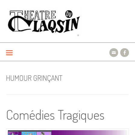
Aller
au
contenu
Le théâtre du Claqsin
HUMOUR GRINÇANT
Comédies Tragiques