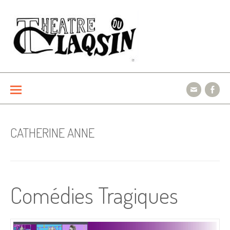
Aller
au
contenu
Le théâtre du Claqsin
CATHERINE ANNE
Comédies Tragiques