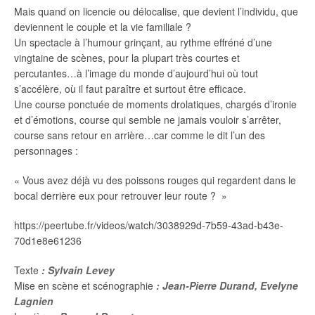
Mais quand on licencie ou délocalise, que devient l’individu, que
deviennent le couple et la vie familiale ?
Un spectacle à l’humour grinçant, au rythme effréné d’une
vingtaine de scènes, pour la plupart très courtes et
percutantes…à l’image du monde d’aujourd’hui où tout
s’accélère, où il faut paraître et surtout être efficace.
Une course ponctuée de moments drolatiques, chargés d’ironie
et d’émotions, course qui semble ne jamais vouloir s’arrêter,
course sans retour en arrière…car comme le dit l’un des
personnages :
« Vous avez déjà vu des poissons rouges qui regardent dans le
bocal derrière eux pour retrouver leur route ? »
https://peertube.fr/videos/watch/3038929d-7b59-43ad-b43e-
70d1e8e61236
Texte
: Sylvain Levey
Mise en scène et scénographie
:
Jean-Pierre Durand, Evelyne
Lagnien