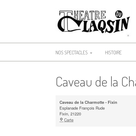
Aller
au
contenu
Le théâtre du Claqsin
NOS SPECTACLES
HISTOIRE
PAPARAZZI
Caveau de la Ch
L’AMOUR NE SUFFIT PAS !
LE CHEVALIER À L’ARDENT
Caveau de la Charmotte - Fixin
PILON
Esplanade François Rude
Fixin
,
21220
COMÉDIES TRAGIQUES
Caveau
Carte
de
la
DANS LA JOIE ET LA