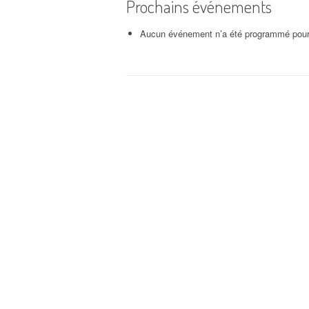
Charmotte
Prochains événements
BONNE HUMEUR
-
Fixin
Aucun événement n’a été programmé pour 
Navigation
d'article