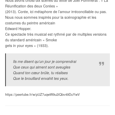
Nous avons choisi dix scènes du texte de Joël Pommerat : « La
Réunification des deux Corées »
(2013). Corée, ici métaphore de l’amour irréconciliable ou pas.
Nous nous sommes inspirés pour la scénographie et les
costumes du peintre américain
Edward Hopper.
Ce spectacle très musical est rythmé par de multiples versions
du standard américain « Smoke
gets in your eyes » (1933).
Ils me disent qu’un jour je comprendrai
Que ceux qui aiment sont aveugles
Quand ton cœur brûle, tu réalises
Que le brouillard envahit tes yeux.
https://peertube.fr/w/pUZ7uqwW9u2iQbv49DuYwV