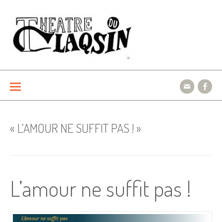
Aller
au
contenu
Le théâtre du Claqsin
« L’AMOUR NE SUFFIT PAS ! »
L’amour ne suffit pas !