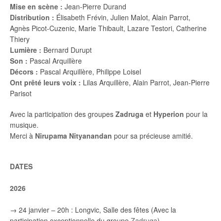
Mise en scène :
Jean-Pierre Durand
Distribution :
Élisabeth Frévin, Julien Malot, Alain Parrot,
Agnès Picot-Cuzenic, Marie Thibault, Lazare Testori, Catherine
Thiery
Lumière :
Bernard Durupt
Son :
Pascal Arquillère
Décors :
Pascal Arquillère, Philippe Loisel
Ont prêté leurs voix :
Lilas Arquillère, Alain Parrot, Jean-Pierre
Parisot
Avec la participation des groupes
Zadruga
et
Hyperion
pour la
musique.
Merci à
Nirupama Nityanandan
pour sa précieuse amitié.
DATES
2026
→ 24 janvier – 20h : Longvic, Salle des fêtes (Avec la
participation exceptionnelle du groupe
Zadruga
)