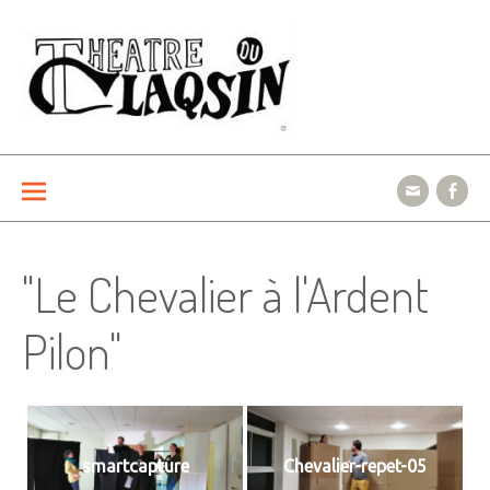
Aller
au
contenu
Le théâtre du Claqsin
"Le Chevalier à l'Ardent
Pilon"
smartcapture
Chevalier-repet-05