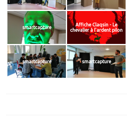
Affiche Claqsin - Le
smartcapture
chevalier à l'ardent pilon
smartcapture
smartcapture
Navigation
d'article